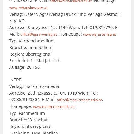
01/4063318, E-Mail:
, Homepage:
office@zvhausbesitzer.at
www.zvhausbesitzer.at
Verlag: Österr. Agrarverlag Druck- und Verlags GesmbH
Nfg. KG
Adresse: Sturzgasse 1a, 1140 Wien, Tel: 01/98177*0, E-
Mail:
, Homepage:
office@agrarverlag.at
www.agrarverlag.at
Typ: Verbandsmedium
Branche: Immobilien
Region: überregional
Erscheint: 11 Mal jährlich
Auflage: 20.150
INTRE
Verlag: mack-crossmedia
Adresse: Zedlitzgasse 5/104, 1010 Wien, Tel:
02236/8123304, E-Mail:
,
office@mackcrossmedia.at
Homepage:
www.mackcrossmedia.at
Typ: Fachmedium
Branche: Wirtschaft
Region: überregional
Erscheint: 3 Mal jährlich