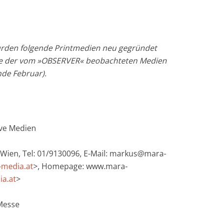
rden folgende Printmedien neu gegründet
ste der vom »OBSERVER« beobachteten Medien
de Februar).
ive Medien
 Wien, Tel: 01/9130096, E-Mail: markus@mara-
media.at
>, Homepage: www.mara-
a.at
>
Messe