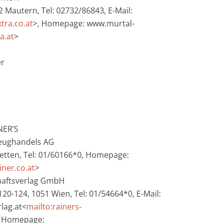
 Mautern, Tel: 02732/86843, E-Mail:
tra.co.at
>, Homepage: www.murtal-
a.at
>
er
NER’S
zeughandels AG
tetten, Tel: 01/60166*0, Homepage:
iner.co.at
>
chaftsverlag GmbH
0-124, 1051 Wien, Tel: 01/54664*0, E-Mail:
lag.at<
mailto:rainers-
, Homepage: