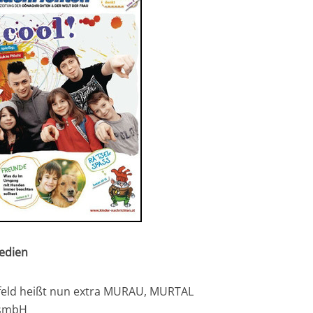
edien
lfeld heißt nun extra MURAU, MURTAL
esmbH