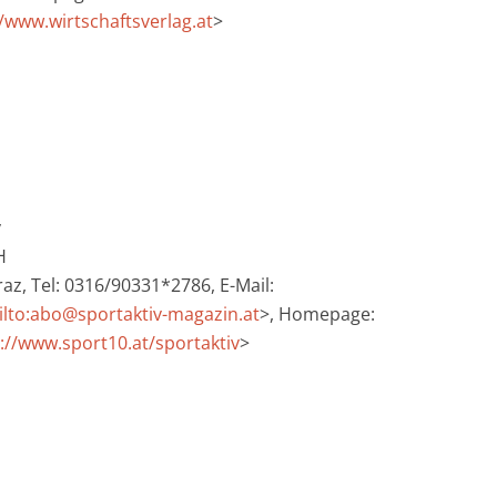
//www.wirtschaftsverlag.at
>
v
H
az, Tel: 0316/90331*2786, E-Mail:
lto:abo@sportaktiv-magazin.at
>, Homepage:
://www.sport10.at/sportaktiv
>