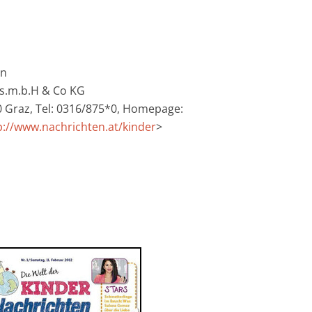
en
es.m.b.H & Co KG
 Graz, Tel: 0316/875*0, Homepage:
p://www.nachrichten.at/kinder
>