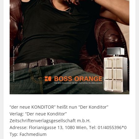
“der neue KONDITOR” heißt nun “Der Konditor”
Verlag: “Der neue Konditor”
Zeitschriftenverlagsgesellschaft m.b.H.
Adresse: Florianigasse 13, 1080 Wien, Tel: 01/4055396*0
Typ: Fachmedium