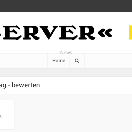
News
Home
ag - bewerten
2