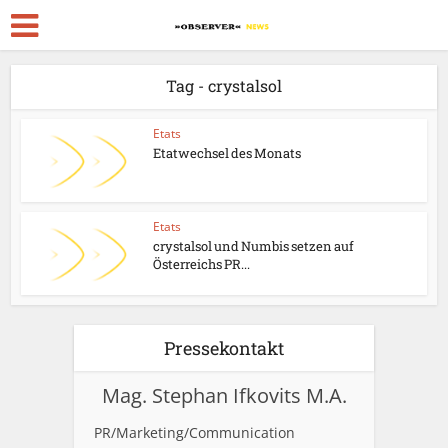
Tag - crystalsol
Etats
Etatwechsel des Monats
Etats
crystalsol und Numbis setzen auf
Österreichs PR...
Pressekontakt
Mag. Stephan Ifkovits M.A.
PR/Marketing/Communication