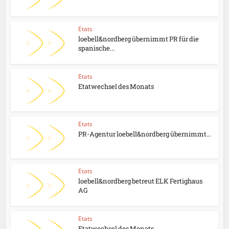
Etats
loebell&nordberg übernimmt PR für die
spanische...
Etats
Etatwechsel des Monats
Etats
PR-Agentur loebell&nordberg übernimmt...
Etats
loebell&nordberg betreut ELK Fertighaus
AG
Etats
Etatwechsel des Monats