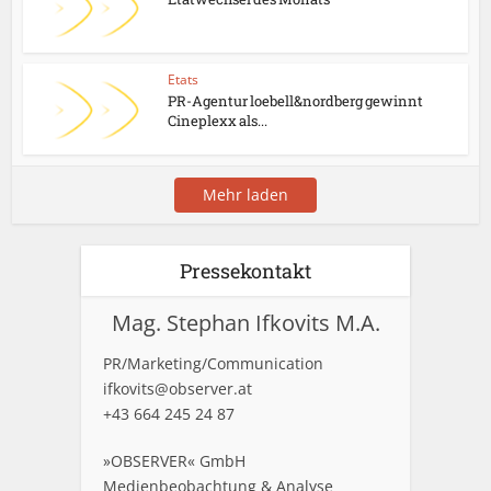
Etats
PR-Agentur loebell&nordberg gewinnt
Cineplexx als...
Mehr laden
Pressekontakt
Mag. Stephan Ifkovits M.A.
PR/Marketing/Communication
ifkovits@observer.at
+43 664 245 24 87
»OBSERVER« GmbH
Medienbeobachtung & Analyse