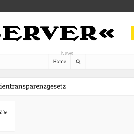
News
Home
ientransparenzgesetz
töße