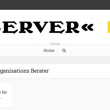
News
Home
rganisations Berater
 für
.