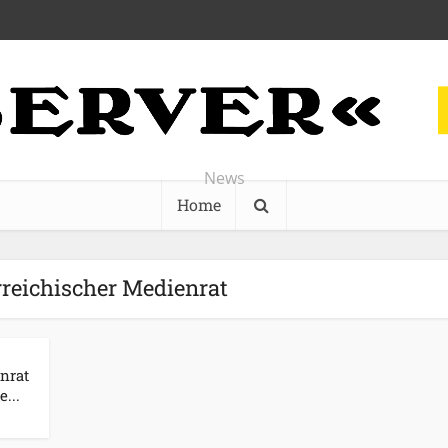
News
Home
rreichischer Medienrat
nrat
e...