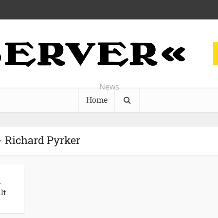
News
Home
- Richard Pyrker
-
lt