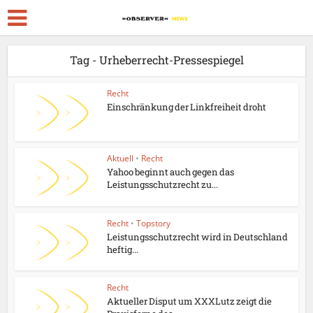
Tag - Urheberrecht-Pressespiegel
Recht
Einschränkung der Linkfreiheit droht
Aktuell
•
Recht
Yahoo beginnt auch gegen das
Leistungsschutzrecht zu...
Recht
•
Topstory
Leistungsschutzrecht wird in Deutschland
heftig...
Recht
Aktueller Disput um XXXLutz zeigt die