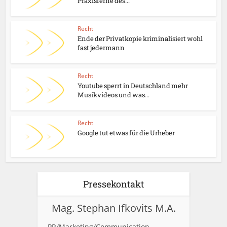
Praxisferne des...
Recht
Ende der Privatkopie kriminalisiert wohl
fast jedermann
Recht
Youtube sperrt in Deutschland mehr
Musikvideos und was...
Recht
Google tut etwas für die Urheber
Pressekontakt
Mag. Stephan Ifkovits M.A.
PR/Marketing/Communication