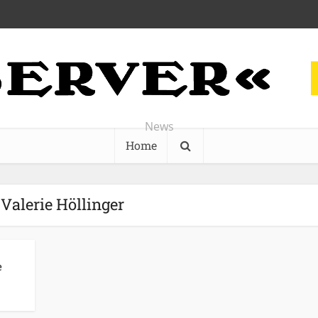
News
Home
 Valerie Höllinger
e
-