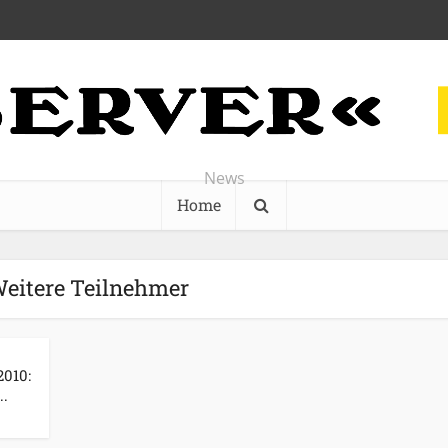
News
Home
Weitere Teilnehmer
010:
..