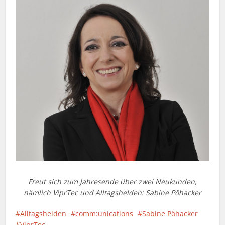
Freut sich zum Jahresende über zwei Neukunden,
nämlich ViprTec und Alltagshelden: Sabine Pöhacker
Alltagshelden
comm:unications
Sabine Pöhacker
ViprTec