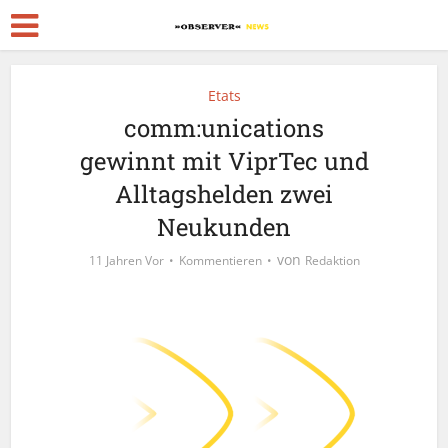
Etats
comm:unications
gewinnt mit ViprTec und
Alltagshelden zwei
Neukunden
von
11 Jahren Vor
Kommentieren
Redaktion