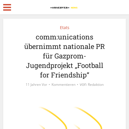
Etats
comm:unications
übernimmt nationale PR
für Gazprom-
Jugendprojekt „Football
for Friendship“
von
11 Jahren Vor
Kommentieren
Redaktion