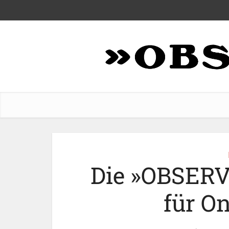
Die »OBSERV
für O