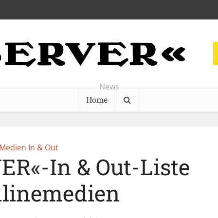
News
Home
Medien In & Out
ER«-In & Out-Liste
nlinemedien