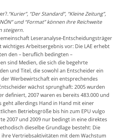
er?.
“Kurier”, “Der Standard”, “Kleine Zeitung”,
”, “NÖN” und “Format” können ihre Reichweite
 steigern.
itsgemeinschaft Leseranalyse-Entscheidungsträger
t wichtiges Arbeitsergebnis vor: Die LAE erhebt
en den – beruflich bedingten –
 sind Medien, die sich die begehrte
en und Titel, die sowohl an Entscheider ein
h der Werbewirtschaft ein entsprechendes
Entscheider wächst sprunghaft: 2005 wurden
r definiert, 2007 waren es bereits 483.000 und
as geht allerdings Hand in Hand mit einer
ttlichen Betriebsgröße bis hin zum EPU vulgo
rte 2007 und 2009 nur bedingt in eine direktes
methodisch dieselbe Grundlage besteht: Die
 ihre Vertriebsaktivitäten mit dem Wachstum