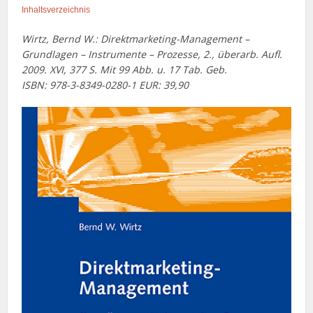
Inhaltsverzeichnis
Wirtz, Bernd W.: Direktmarketing-Management –
Grundlagen – Instrumente – Prozesse, 2., überarb. Aufl.
2009. XVI, 377 S. Mit 99 Abb. u. 17 Tab. Geb.
ISBN: 978-3-8349-0280-1 EUR: 39,90