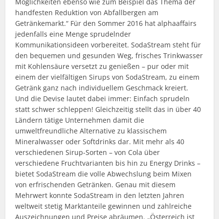
Möglichkeiten ebenso wie zum Beispiel das Thema der
handfesten Reduktion von Abfallbergen am
Getränkemarkt.“ Für den Sommer 2016 hat alphaaffairs
jedenfalls eine Menge sprudelnder
Kommunikationsideen vorbereitet. SodaStream steht für
den bequemen und gesunden Weg, frisches Trinkwasser
mit Kohlensäure versetzt zu genießen – pur oder mit
einem der vielfältigen Sirups von SodaStream, zu einem
Getränk ganz nach individuellem Geschmack kreiert.
Und die Devise lautet dabei immer: Einfach sprudeln
statt schwer schleppen! Gleichzeitig stellt das in über 40
Ländern tätige Unter­nehmen damit die
umweltfreundliche Alternative zu klassischem
Mineralwasser oder Softdrinks dar. Mit mehr als 40
verschiedenen Sirup-Sorten – von Cola über
verschiedene Fruchtvarianten bis hin zu Energy Drinks –
bietet SodaStream die volle Abwechslung beim Mixen
von erfrischenden Getränken. Genau mit diesem
Mehrwert konnte SodaStream in den letzten Jahren
weltweit stetig Marktanteile gewinnen und zahlreiche
Auszeichnungen und Preise abräumen. „Österreich ist