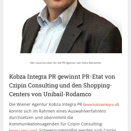
Vier neue Kunden für die PR-Agentur von Hans Martschin.
Kobza Integra PR gewinnt PR-Etat von
Czipin Consulting und den Shopping-
Centers von Unibail-Rodamco
Die Wiener Agentur Kobza Integra PR (
)
www.kobzaintegra.at
konnte sich im Rahmen eines Auswahlverfahrens
durchsetzen und übernimmt die
Kommunikationsagenden für Czipin Consulting
(
). Schwerpunktmäßig werden sich Carola
www.czipin.com