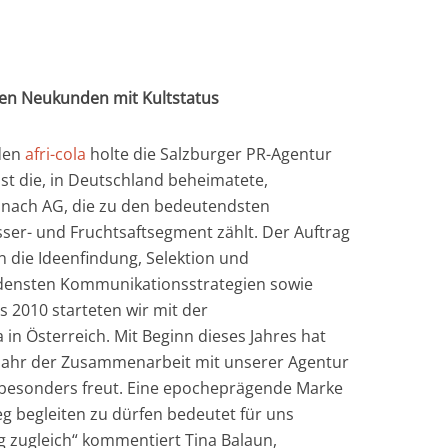
einen Neukunden mit Kultstatus
den
afri-cola
holte die Salzburger PR-Agentur
ist die, in Deutschland beheimatete,
nach AG, die zu den bedeutendsten
er- und Fruchtsaftsegment zählt. Der Auftrag
n die Ideenfindung, Selektion und
densten Kommunikationsstrategien sowie
s 2010 starteten wir mit der
la in Österreich. Mit Beginn dieses Jahres hat
s Jahr der Zusammenarbeit mit unserer Agentur
 besonders freut. Eine epocheprägende Marke
weg begleiten zu dürfen bedeutet für uns
zugleich“ kommentiert Tina Balaun,