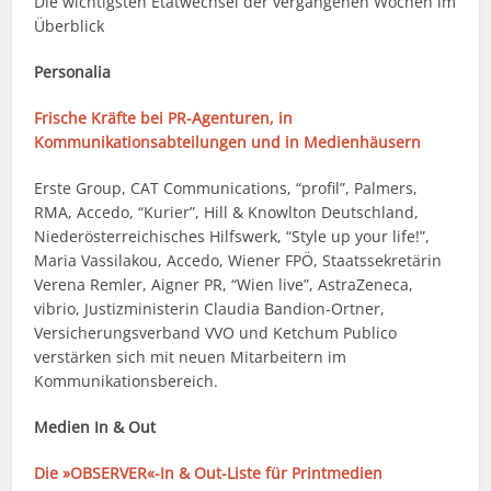
Die wichtigsten Etatwechsel der vergangenen Wochen im
Überblick
Personalia
Frische Kräfte bei PR-Agenturen, in
Kommunikationsabteilungen und in Medienhäusern
Erste Group, CAT Communications, “profil”, Palmers,
RMA, Accedo, “Kurier”, Hill & Knowlton Deutschland,
Niederösterreichisches Hilfswerk, “Style up your life!”,
Maria Vassilakou, Accedo, Wiener FPÖ, Staatssekretärin
Verena Remler, Aigner PR, “Wien live”, AstraZeneca,
vibrio, Justizministerin Claudia Bandion-Ortner,
Versicherungsverband VVO und Ketchum Publico
verstärken sich mit neuen Mitarbeitern im
Kommunikationsbereich.
Medien In & Out
Die »OBSERVER«-In & Out-Liste für Printmedien