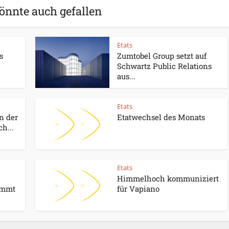
önnte auch gefallen
Etats
s
Zumtobel Group setzt auf
Schwartz Public Relations
aus...
Etats
n der
Etatwechsel des Monats
h...
Etats
Himmelhoch kommuniziert
immt
für Vapiano