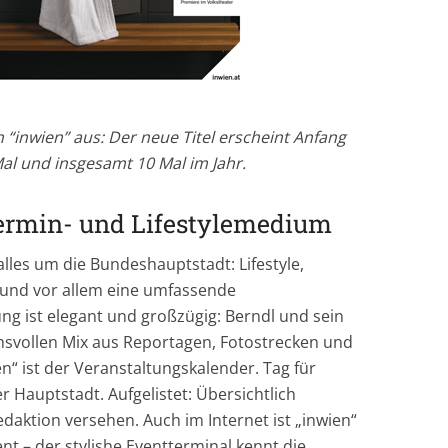
 “inwien” aus: Der neue Titel erscheint Anfang
al und insgesamt 10 Mal im Jahr.
Termin- und Lifestylemedium
 alles um die Bundeshauptstadt: Lifestyle,
m und vor allem eine umfassende
ng ist elegant und großzügig: Berndl und sein
svollen Mix aus Reportagen, Fotostrecken und
n“ ist der Veranstaltungskalender. Tag für
 Hauptstadt. Aufgelistet: Übersichtlich
edaktion versehen. Auch im Internet ist „inwien“
nt – der stylishe Eventterminal kennt die