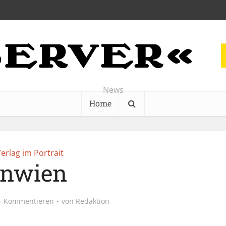
News
Home
erlag im Portrait
inwien
Kommentieren
von
Redaktion