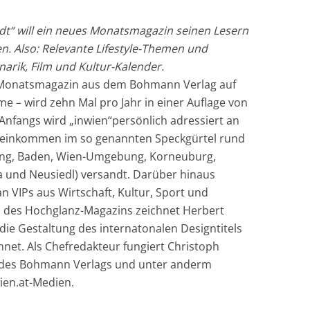
dt“ will ein neues Monatsmagazin seinen Lesern
en. Also: Relevante Lifestyle-Themen und
narik, Film und Kultur-Kalender.
Monatsmagazin aus dem Bohmann Verlag auf
me – wird zehn Mal pro Jahr in einer Auflage von
Anfangs wird „inwien“persönlich adressiert an
einkommen im so genannten Speckgürtel rund
ling, Baden, Wien-Umgebung, Korneuburg,
ha und Neusiedl) versandt. Darüber hinaus
 VIPs aus Wirtschaft, Kultur, Sport und
gn des Hochglanz-Magazins zeichnet Herbert
die Gestaltung des internatonalen Designtitels
hnet. Als Chefredakteur fungiert Christoph
r des Bohmann Verlags und unter anderm
ien.at-Medien.