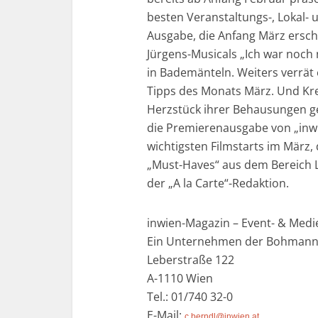
besten Veranstaltungs-, Lokal- 
Ausgabe, die Anfang März ersch
Jürgens-Musicals „Ich war noch
in Bademänteln. Weiters verrät
Tipps des Monats März. Und Kre
Herzstück ihrer Behausungen ge
die Premierenausgabe von „inwi
wichtigsten Filmstarts im März,
„Must-Haves“ aus dem Bereich Li
der „A la Carte“-Redaktion.
inwien-Magazin – Event- & Med
Ein Unternehmen der Bohmann
Leberstraße 122
A-1110 Wien
Tel.: 01/740 32-0
E-Mail:
c.berndl@inwien.at