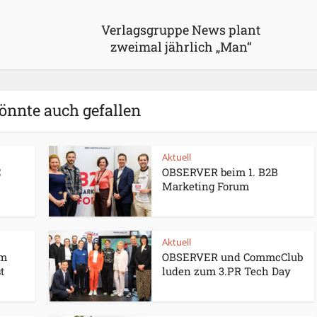
Verlagsgruppe News plant
zweimal jährlich „Man“
önnte auch gefallen
Aktuell
C
OBSERVER beim 1. B2B
Marketing Forum
Aktuell
um
OBSERVER und CommcClub
t
luden zum 3.PR Tech Day