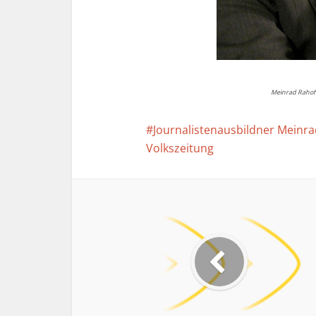
Meinrad Rahofe
Journalistenausbildner Meinr
Volkszeitung