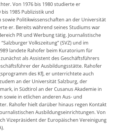
hter. Von 1976 bis 1980 studierte er
bis 1985 Publizistik und
owie Politikwissenschaften an der Universität
erte er. Bereits während seines Studiums war
 Bereich PR und Werbung tätig. Journalistische
r “Salzburger Volkszeitung” (SVZ) und im
989 landete Rahofer beim Kuratorium für
g zunächst als Assistent des Geschäftsführers
eschäftsführer der Ausbildungsstätte. Rahofer
gsprogramm des KfJ, er unterrichtete auch
zudem an der Universität Salzburg, der
ark, in Südtirol an der Cusanus Akademie in
n sowie in etlichen anderen Aus- und
ter. Rahofer hielt darüber hinaus regen Kontakt
journalistischen Ausbildungseinrichtungen. Von
uch Vizepräsident der Europäischen Vereinigung
).