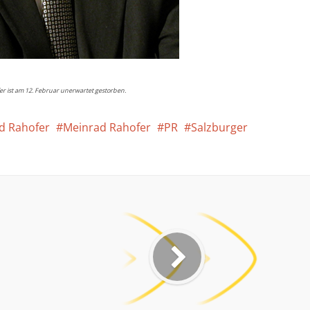
r ist am 12. Februar unerwartet gestorben.
ad Rahofer
Meinrad Rahofer
PR
Salzburger