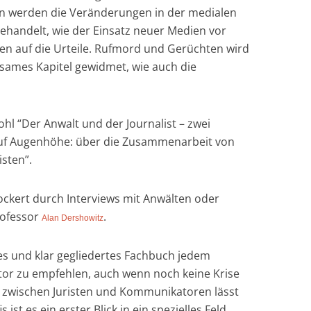
n werden die Veränderungen in der medialen
ehandelt, wie der Einsatz neuer Medien vor
n auf die Urteile. Rufmord und Gerüchten wird
tsames Kapitel gewidmet, wie auch die
ohl “Der Anwalt und der Journalist – zwei
uf Augenhöhe: über die Zusammenarbeit von
isten”.
ockert durch Interviews mit Anwälten oder
rofessor
.
Alan Dershowitz
res und klar gegliedertes Fachbuch jedem
or zu empfehlen, auch wenn noch keine Krise
 zwischen Juristen und Kommunikatoren lässt
s ist es ein erster Blick in ein spezielles Feld,