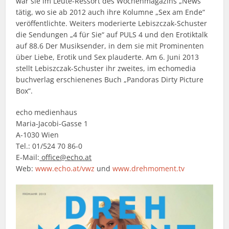
war sie im Leute-Ressort des Wochenmagazins „News“
tätig, wo sie ab 2012 auch ihre Kolumne „Sex am Ende“
veröffentlichte. Weiters moderierte Lebiszczak-Schuster
die Sendungen „4 für Sie“ auf PULS 4 und den Erotiktalk
auf 88.6 Der Musiksender, in dem sie mit Prominenten
über Liebe, Erotik und Sex plauderte. Am 6. Juni 2013
stellt Lebiszczak-Schuster ihr zweites, im echomedia
buchverlag erschienenes Buch „Pandoras Dirty Picture
Box“.
echo medienhaus
Maria-Jacobi-Gasse 1
A-1030 Wien
Tel.: 01/524 70 86-0
E-Mail:
office@echo.at
Web:
www.echo.at/vwz
und
www.drehmoment.tv