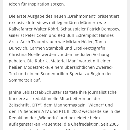
Ideen für Inspiration sorgen.
Die erste Ausgabe des neuen „Drehmoment“ präsentiert
exklusive Interviews mit legendären Männern wie
Rallyefahrer Walter Röhrl, Schauspieler Patrick Dempsey,
Galerist Peter Coeln und Red Bull-Extrempilot Hannes
Arch. Auch Traumfrauen wie Miriam Höller, Tanja
Duhovich, Carmen Stamboli und Erotik-Fotografin
Christina Noélle werden vor den medialen Vorhang
gebeten. Die Rubrik „Material Man“ wartet mit einer
heißen Modestrecke, einem übersichtlichen Zweirad-
Text und einem Sonnenbrillen-Special zu Beginn der
Sommerzeit auf.
Janina Lebiszczak-Schuster startete ihre journalistische
Karriere als redaktionelle Mitarbeiterin bei der
Zeitschrift „CITY“, dem Männermagazin „Wiener“ und
den TV-Sendern ATV und RTL II. 2002 wechselte sie in die
Redaktion der „Wienerin“ und bekleidete beim
auflagenstarken Frauentitel die Chefredaktion. Seit 2005