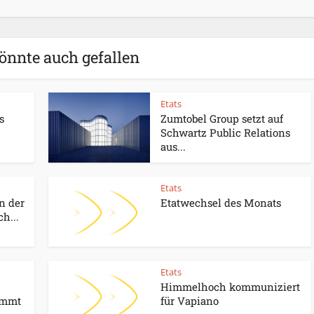
önnte auch gefallen
Etats
s
Zumtobel Group setzt auf
Schwartz Public Relations
aus...
Etats
n der
Etatwechsel des Monats
h...
Etats
Himmelhoch kommuniziert
immt
für Vapiano