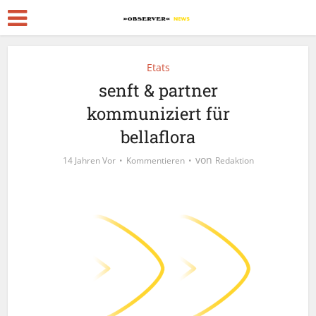
Etats
senft & partner
kommuniziert für
bellaflora
von
14 Jahren Vor
Kommentieren
Redaktion