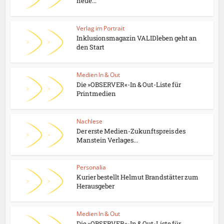
neue...
Verlag im Portrait
Inklusionsmagazin VALIDleben geht an
den Start
Medien In & Out
Die »OBSERVER«-In & Out-Liste für
Printmedien
Nachlese
Der erste Medien-Zukunftspreis des
Manstein Verlages...
Personalia
Kurier bestellt Helmut Brandstätter zum
Herausgeber
Medien In & Out
Die »OBSERVER«-In & Out-Liste für