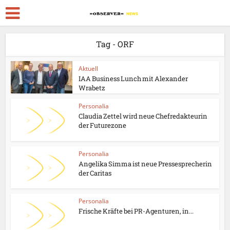
Tag - ORF
Aktuell
IAA Business Lunch mit Alexander
Wrabetz
Personalia
Claudia Zettel wird neue Chefredakteurin
der Futurezone
Personalia
Angelika Simma ist neue Pressesprecherin
der Caritas
Personalia
Frische Kräfte bei PR-Agenturen, in...