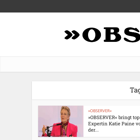
Tag
»OBSERVER«
»OBSERVER« bringt top
Expertin Katie Paine v
der...