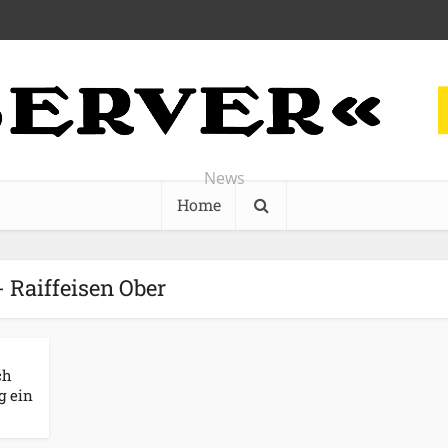
News
Home
- Raiffeisen Ober
ch
g ein