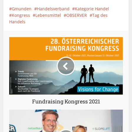
Gmunden
Handelsverband
Kategorie Handel
Kongress
Lebensmittel
OBSERVER
Tag des
Handels
Fundraising Kongress 2021