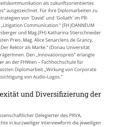
eitskommunikation als zukunftsorientiertes
ns“ ausgezeichnet. Für ihre Diplomarbeiten zu
tegien von `David´ und `Goliath´ im PR-
nd „Litigation Communication.“ (FH JOANNEUM
rsberger und Mag.(FH) Katharina Stierschneider
rsten Preis. Mag. Alice Senarclens de Grancy,
Der Rektor als Marke.“ (Donau Universität
rägerInnen. Den „Innovationspreis“ erlangte
iner an der FHWien – Fachhochschule für
fassten Diplomarbeit „Wirkung von Corporate
sichtigung von Audio-Logos.“
ität und Diversifizierung der
ssenschaftlicher Delegierter des PRVA,
e in kurzweiliger Interviewform die jeweiligen