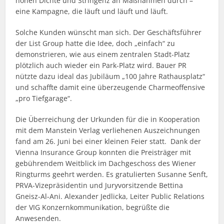
hohen Dichte und Stringenz an Maßnahmen durch –
eine Kampagne, die läuft und läuft und läuft.
Solche Kunden wünscht man sich. Der Geschäftsführer
der List Group hatte die Idee, doch „einfach“ zu
demonstrieren, wie aus einem zentralen Stadt-Platz
plötzlich auch wieder ein Park-Platz wird. Bauer PR
nützte dazu ideal das Jubiläum „100 Jahre Rathausplatz“
und schaffte damit eine überzeugende Charmeoffensive
„pro Tiefgarage“.
Die Überreichung der Urkunden für die in Kooperation
mit dem Manstein Verlag verliehenen Auszeichnungen
fand am 26. Juni bei einer kleinen Feier statt. Dank der
Vienna Insurance Group konnten die Preisträger mit
gebührendem Weitblick im Dachgeschoss des Wiener
Ringturms geehrt werden. Es gratulierten Susanne Senft,
PRVA-Vizepräsidentin und Juryvorsitzende Bettina
Gneisz-Al-Ani. Alexander Jedlicka, Leiter Public Relations
der VIG Konzernkommunikation, begrüßte die
Anwesenden.