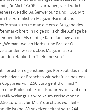
mit „für Mich“ Gr0ßes vorhaben, verdeutlicht
agne (TV, Radio, Außenwerbung und POS). Mit
ck im herkömmlichen Magazin-Format und
cketformat streute man die erste Ausgabe des
nmarkt breit. In Folge soll sich die Auflage bei
 einpendeln. Als richtige Kampfansage an die
er „Woman“ wollen Herbst und Breiter-O
erstanden wissen: „Das Magazin ist so
 an den etablierten Titeln messen.“
aut Herbst ein eigenständiges Konzept, das nicht
rschiedenster Branchen wirtschaftlich bestens
m Copypreis von 2,50 Euro geht „Für mich“
ben eine Philosophie: der Kaufpreis, der auf dem
Trafik verlangt. Es wird kaum Preisaktionen
,50 Euro ist „für Mich“ durchaus wohlfeil –
n die ist (bei 80 Anzeigenseiten) satte 244