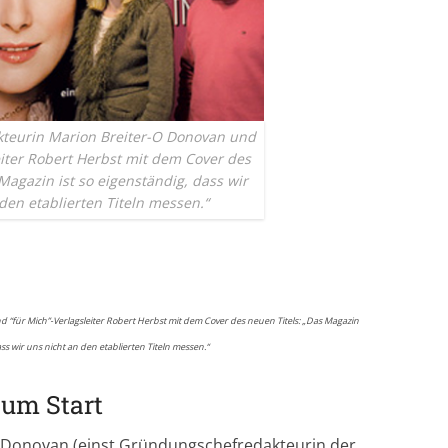
kteurin Marion Breiter-O Donovan und
eiter Robert Herbst mit dem Cover des
Magazin ist so eigenständig, dass wir
den etablierten Titeln messen.“
 “für Mich”-Verlagsleiter Robert Herbst mit dem Cover des neuen Titels: „Das Magazin
ass wir uns nicht an den etablierten Titeln messen.“
zum Start
O Donovan (einst Gründungschefredakteurin der