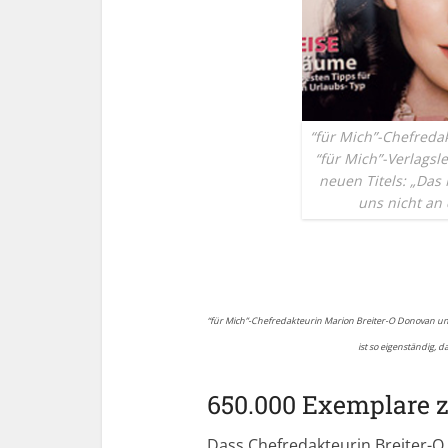
“für Mich”-Chefreda
“für Mich”-Verlagsl
neuen Titels: „Das 
uns nicht an 
“für Mich”-Chefredakteurin Marion Breiter-O Donovan und
ist so eigenständig, d
650.000 Exemplare 
Dass Chefredakteurin Breiter-