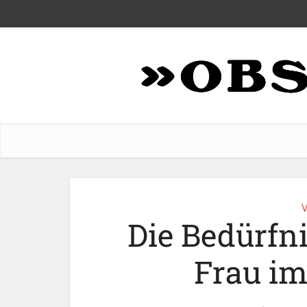
V
Die Bedürfn
Frau i