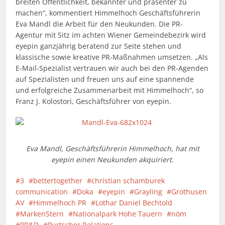
breiten Öffentlichkeit, bekannter und präsenter zu
machen“, kommentiert Himmelhoch Geschäftsführerin
Eva Mandl die Arbeit für den Neukunden. Die PR-
Agentur mit Sitz im achten Wiener Gemeindebezirk wird
eyepin ganzjährig beratend zur Seite stehen und
klassische sowie kreative PR-Maßnahmen umsetzen. „Als
E-Mail-Spezialist vertrauen wir auch bei den PR-Agenden
auf Spezialisten und freuen uns auf eine spannende
und erfolgreiche Zusammenarbeit mit Himmelhoch“, so
Franz J. Kolostori, Geschäftsführer von eyepin.
Eva Mandl, Geschäftsführerin Himmelhoch, hat mit
eyepin einen Neukunden akquiriert.
3
bettertogether
christian schamburek
communication
Doka
eyepin
Grayling
Grothusen
AV
Himmelhoch PR
Lothar Daniel Bechtold
MarkenStern
Nationalpark Hohe Tauern
nöm
PR&D
Purtscher Relations