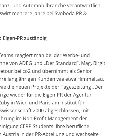
inanz- und Automobilbranche verantwortlich.
bswirt mehrere Jahre bei Svoboda PR &
nd Eigen-PR zuständig
Teams reagiert man bei der Werbe- und
nne von ADEG und „Der Standard“. Mag. Birgit
retour bei co2 und übernimmt als Senior
hre langjährigen Kunden wie etwa Himmeltau,
ie die neuen Projekte der Tageszeitung „Der
hrige wieder für die Eigen-PR der Agentur
Ruby in Wien und Paris am Institut für
swissenschaft 2000 abgeschlossen, mit
rfahrung im Non Profit Management der
nigung CERP Students. Ihre berufliche
on Austria in der PR-Abteilung und wechselte