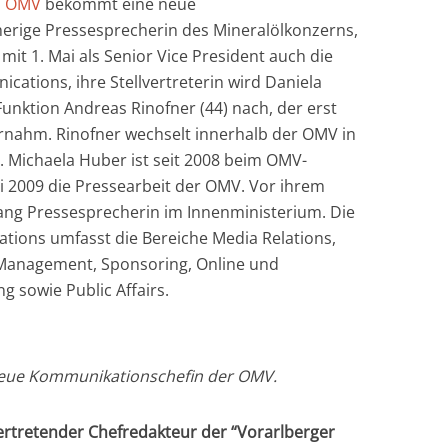
n
OMV
bekommt eine neue
erige Pressesprecherin des Mineralölkonzerns,
it 1. Mai als Senior Vice President auch die
ations, ihre Stellvertreterin wird Daniela
 Funktion Andreas Rinofner (44) nach, der erst
ernahm. Rinofner wechselt innerhalb der OMV in
 Michaela Huber ist seit 2008 beim OMV-
ai 2009 die Pressearbeit der OMV. Vor ihrem
ang Pressesprecherin im Innenministerium. Die
ions umfasst die Bereiche Media Relations,
Management, Sponsoring, Online und
g sowie Public Affairs.
neue Kommunikationschefin der OMV.
vertretender Chefredakteur der “Vorarlberger