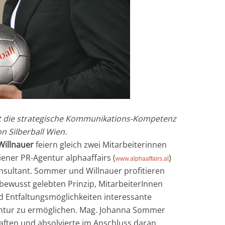
t die strategische Kommunikations-Kompetenz
n Silberball Wien.
Willnauer
feiern gleich zwei Mitarbeiterinnen
ner PR-Agentur alphaaffairs (
)
www.alphaaffairs.at
sultant. Sommer und Willnauer profitieren
bewusst gelebten Prinzip, MitarbeiterInnen
d Entfaltungsmöglichkeiten interessante
entur zu ermöglichen. Mag. Johanna Sommer
ften und absolvierte im Anschluss daran