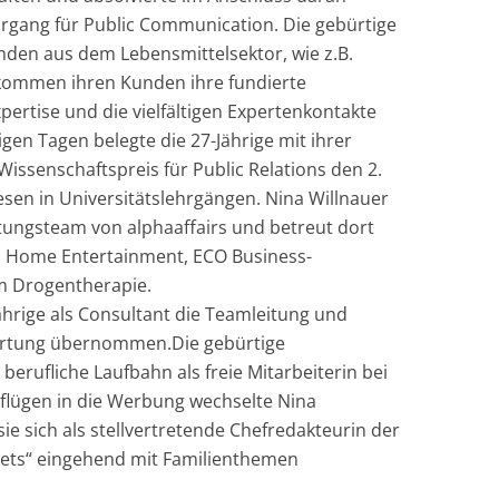
rgang für Public Communication. Die gebürtige
nden aus dem Lebensmittelsektor, wie z.B.
 kommen ihren Kunden ihre fundierte
ertise und die vielfältigen Expertenkontakte
gen Tagen belegte die 27-Jährige mit ihrer
issenschaftspreis für Public Relations den 2.
sen in Universitätslehrgängen. Nina Willnauer
atungsteam von alphaaffairs und betreut dort
s Home Entertainment, ECO Business-
m Drogentherapie.
ährige als Consultant die Teamleitung und
rtung übernommen.Die gebürtige
berufliche Laufbahn als freie Mitarbeiterin bei
sflügen in die Werbung wechselte Nina
ie sich als stellvertretende Chefredakteurin der
4pets“ eingehend mit Familienthemen