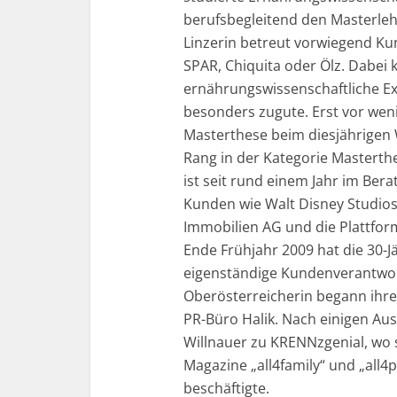
berufsbegleitend den Masterleh
Linzerin betreut vorwiegend Ku
SPAR, Chiquita oder Ölz. Dabei
ernährungswissenschaftliche Exp
besonders zugute. Erst vor weni
Masterthese beim diesjährigen W
Rang in der Kategorie Masterthe
ist seit rund einem Jahr im Ber
Kunden wie Walt Disney Studio
Immobilien AG und die Plattfor
Ende Frühjahr 2009 hat die 30-J
eigenständige Kundenverantwo
Oberösterreicherin begann ihre 
PR-Büro Halik. Nach einigen Au
Willnauer zu KRENNzgenial, wo s
Magazine „all4family“ und „all
beschäftigte.