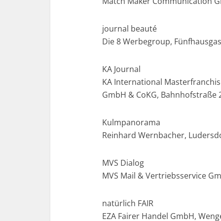
Match Maker Communication Gmb
journal beauté
Die 8 Werbegroup, Fünfhausgass
KA Journal
KA International Masterfranchis
GmbH & CoKG, Bahnhofstraße 2
Kulmpanorama
Reinhard Wernbacher, Ludersdor
MVS Dialog
MVS Mail & Vertriebsservice Gm
natürlich FAIR
EZA Fairer Handel GmbH, Wenge