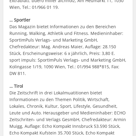
Extrablatt: buero miller aichholz, Am Heumarkt 11, 1030
Wien, Tel.: 01/966 01 19.
… Sportler
Das Magazin bietet Informationen zu den Bereichen
Running, Walking, Athletik und Fitness. Medieninhaber:
SportImPuls Verlags- und Marketing GmbH,
Chefredakteur: Mag. Andreas Maier, Auflage: 28.150
Stück, Erscheinungsweise: 6 x jährlich, Preis: 3,80 E.
sport impuls: SportImPuls Verlags- und Marketing GmbH,
Kolingasse 1/19, 1090 Wien, Tel.: 01/994 988*815, Fax:
DW 811.
… Tirol
Die Zeitschrift in drei Lokalmuatitionen bietet
Informationen zu den Themen Politik, Wirtschaft,
Lokales, Chronik, Kultur, Sport, Lifestyle, Gesundheit,
Leute und Auto. Herausgeber und Medieninhaber: ECHO
Zeitschriten- und Verlags GesmbH, Chefredakteur: Armin
Muigg, Auflage: Echo Kompakt Innsbruck 53.590 Stück,
Echo Kompakt Kufstein 35.700 Stück, Echo Kompakt