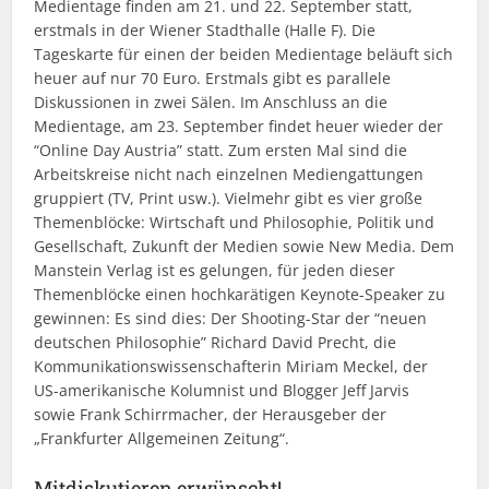
Medientage finden am 21. und 22. September statt,
erstmals in der Wiener Stadthalle (Halle F). Die
Tageskarte für einen der beiden Medientage beläuft sich
heuer auf nur 70 Euro. Erstmals gibt es parallele
Diskussionen in zwei Sälen. Im Anschluss an die
Medientage, am 23. September findet heuer wieder der
“Online Day Austria” statt. Zum ersten Mal sind die
Arbeitskreise nicht nach einzelnen Mediengattungen
gruppiert (TV, Print usw.). Vielmehr gibt es vier große
Themenblöcke: Wirtschaft und Philosophie, Politik und
Gesellschaft, Zukunft der Medien sowie New Media. Dem
Manstein Verlag ist es gelungen, für jeden dieser
Themenblöcke einen hochkarätigen Keynote-Speaker zu
gewinnen: Es sind dies: Der Shooting-Star der “neuen
deutschen Philosophie” Richard David Precht, die
Kommunikationswissenschafterin Miriam Meckel, der
US-amerikanische Kolumnist und Blogger Jeff Jarvis
sowie Frank Schirrmacher, der Herausgeber der
„Frankfurter Allgemeinen Zeitung“.
Mitdiskutieren erwünscht!