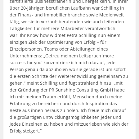
zertifizierte Businesstrainerin und Energetikerin. In ihrer
über 20-jährigen beruflichen Laufbahn war Schilling in
der Finanz- und Immobilienbranche sowie Medienwelt
tätig, wo sie in verkaufsberatenden wie auch leitenden
Tätigkeiten für mehrere Mitarbeiter verantwortlich
war. Ihr Know-how widmet Petra Schilling nun einem
einzigen Ziel: der Optimierung von Erfolg – für
Einzelpersonen, Teams oder Abteilungen eines
Unternehmens: „Getreu meinem Leitspruch ‘more
success for you‘ konzentriere ich mich darauf, jede
Person genau da abzuholen wo sie gerade ist um sofort
die ersten Schritte der Weiterentwicklung gemeinsam zu
gehen,“ meint Schilling und fügt strahlend hinzu: „mit
der Gründung der PR Sunshine Consulting GmbH habe
ich mir meinen Traum erfüllt, Menschen durch meine
Erfahrung zu bereichern und durch Inspiration das
Beste aus ihnen heraus zu holen. Ich freue mich darauf
die großartigen Entwicklungsmöglichkeiten jeder und
jedes Einzelnen zu heben und mitzuerleben wie sich der
Erfolg steigert.“