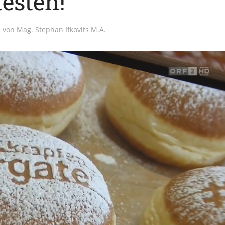
testen!
von
Mag. Stephan Ifkovits M.A.