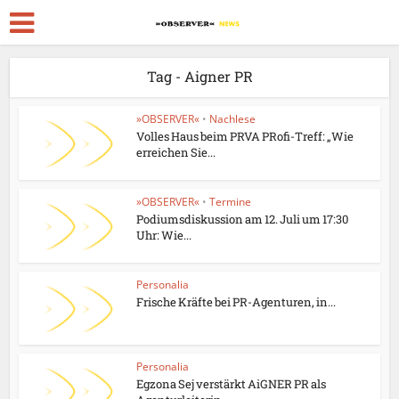
Tag - Aigner PR
»OBSERVER«
•
Nachlese
Volles Haus beim PRVA PRofi-Treff: „Wie
erreichen Sie...
»OBSERVER«
•
Termine
Podiumsdiskussion am 12. Juli um 17:30
Uhr: Wie...
Personalia
Frische Kräfte bei PR-Agenturen, in...
Personalia
Egzona Sej verstärkt AiGNER PR als