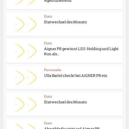
Agenturleiterin
Etats
Etatwechsel des Monats
Etats
Aigner PR gewinnt LSU-Holding und Light
Run als...
Personalia
Ulla Bartel checkt bei AiGNER PR ein
Etats
Etatwechsel des Monats
Etats
AboutMedia setzt auf Aigner PR