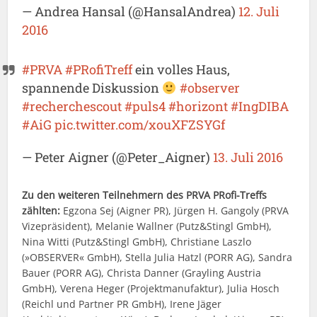
— Andrea Hansal (@HansalAndrea)
12. Juli
2016
#PRVA
#PRofiTreff
ein volles Haus,
spannende Diskussion
#observer
#recherchescout
#puls4
#horizont
#IngDIBA
#AiG
pic.twitter.com/xouXFZSYGf
— Peter Aigner (@Peter_Aigner)
13. Juli 2016
Zu den weiteren Teilnehmern des PRVA PRofi-Treffs
zählten:
Egzona Sej (Aigner PR), Jürgen H. Gangoly (PRVA
Vizepräsident), Melanie Wallner (Putz&Stingl GmbH),
Nina Witti (Putz&Stingl GmbH), Christiane Laszlo
(»OBSERVER« GmbH), Stella Julia Hatzl (PORR AG), Sandra
Bauer (PORR AG), Christa Danner (Grayling Austria
GmbH), Verena Heger (Projektmanufaktur), Julia Hosch
(Reichl und Partner PR GmbH), Irene Jäger