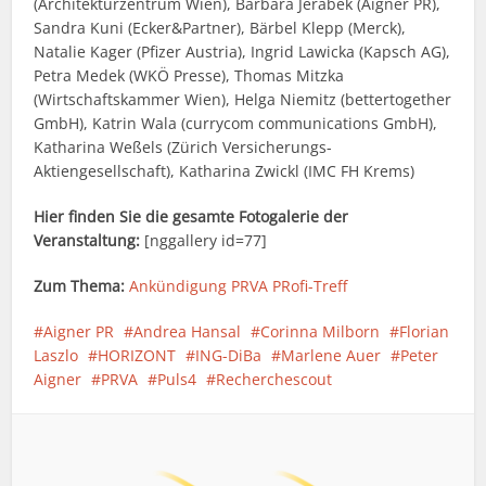
(Architekturzentrum Wien), Barbara Jerabek (Aigner PR),
Sandra Kuni (Ecker&Partner), Bärbel Klepp (Merck),
Natalie Kager (Pfizer Austria), Ingrid Lawicka (Kapsch AG),
Petra Medek (WKÖ Presse), Thomas Mitzka
(Wirtschaftskammer Wien), Helga Niemitz (bettertogether
GmbH), Katrin Wala (currycom communications GmbH),
Katharina Weßels (Zürich Versicherungs-
Aktiengesellschaft), Katharina Zwickl (IMC FH Krems)
Hier finden Sie die gesamte Fotogalerie der
Veranstaltung:
[nggallery id=77]
Zum Thema:
Ankündigung PRVA PRofi-Treff
Aigner PR
Andrea Hansal
Corinna Milborn
Florian
Laszlo
HORIZONT
ING-DiBa
Marlene Auer
Peter
Aigner
PRVA
Puls4
Recherchescout