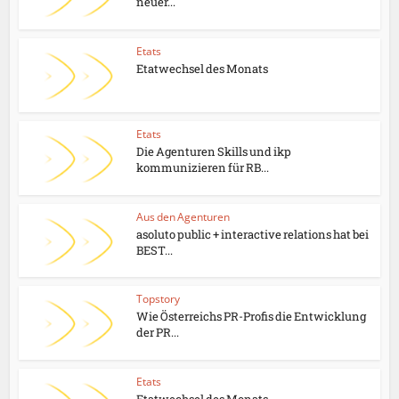
neuer...
Etats
Etatwechsel des Monats
Etats
Die Agenturen Skills und ikp
kommunizieren für RB...
Aus den Agenturen
asoluto public + interactive relations hat bei
BEST...
Topstory
Wie Österreichs PR-Profis die Entwicklung
der PR...
Etats