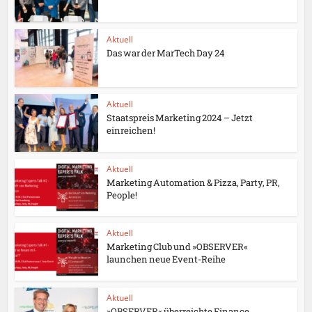
Aktuell
Das war der MarTech Day 24
Aktuell
Staatspreis Marketing 2024 – Jetzt
einreichen!
Aktuell
Marketing Automation & Pizza, Party, PR,
People!
Aktuell
Marketing Club und »OBSERVER«
launchen neue Event-Reihe
Aktuell
»OBSERVER« überreichte Finance