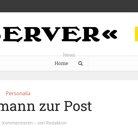
News
Home
Personalia
ann zur Post
Kommentieren
von
Redaktion